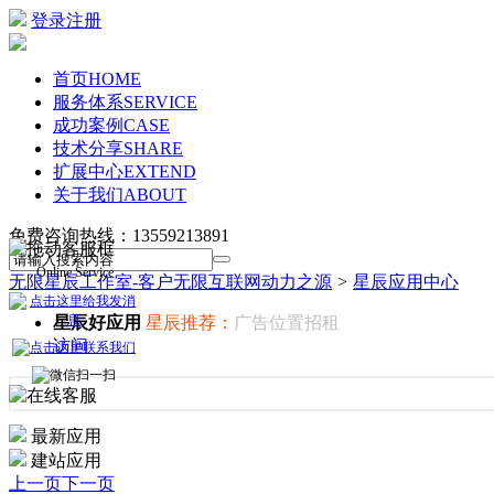
登录
注册
首页
HOME
服务体系
SERVICE
成功案例
CASE
技术分享
SHARE
扩展中心
EXTEND
关于我们
ABOUT
免费咨询热线：
13559213891
Online Service
无限星辰工作室-客户无限互联网动力之源
>
星辰应用中心
星辰好应用
星辰推荐：
广告位置招租
访问
最新应用
建站应用
上一页
下一页