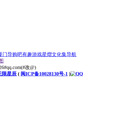
厦门导购吧
有趣游戏
星熠文化
集导航
图
.com(#改@)
无限星辰
(
闽ICP备10028130号-1
)