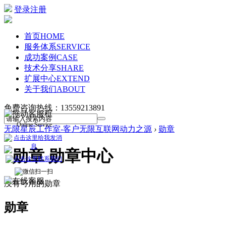
登录
注册
首页
HOME
服务体系
SERVICE
成功案例
CASE
技术分享
SHARE
扩展中心
EXTEND
关于我们
ABOUT
免费咨询热线：
13559213891
Online Service
无限星辰工作室-客户无限互联网动力之源
›
勋章
勋章中心
没有可用的勋章
勋章