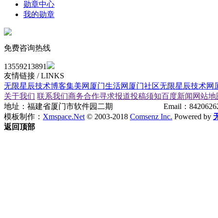
勋章中心
我的勋章
免费咨询热线
13559213891
友情链接
/ LINKS
无限星辰技术博客
集美网
厦门生活网
厦门社区
无限星辰技术网
关于我们
联系我们
商务合作
寻求报道
投稿须知
百度新闻
网站地
地址：福建省厦门市软件园二期 Email：842062626#qq
模板制作：
Xmspace.Net
© 2003-2018
Comsenz Inc.
Powered by
返回顶部