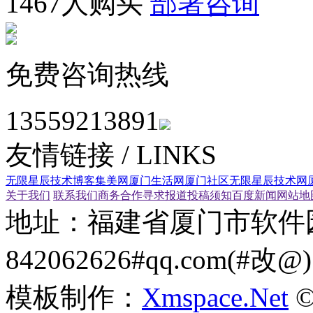
1467人购买
部署咨询
免费咨询热线
13559213891
友情链接
/ LINKS
无限星辰技术博客
集美网
厦门生活网
厦门社区
无限星辰技术网
关于我们
联系我们
商务合作
寻求报道
投稿须知
百度新闻
网站地
地址：福建省厦门市
842062626#qq.com(#改@)
模板制作：
Xmspace.Net
©